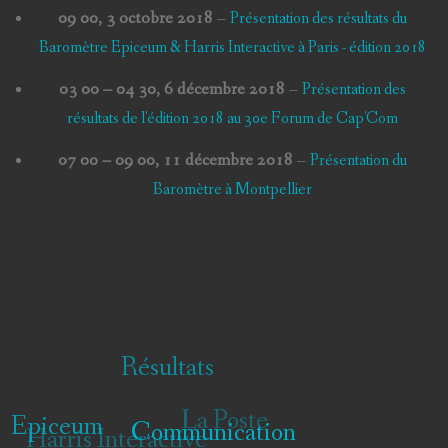
09 00,
3 octobre 2018
–
Présentation des résultats du
Baromètre Epiceum & Harris Interactive à Paris - édition 2018
03 00
–
04 30
,
6 décembre 2018
–
Présentation des
résultats de l'édition 2018 au 30e Forum de Cap'Com
07 00
–
09 00
,
11 décembre 2018
–
Présentation du
Baromètre à Montpellier
Résultats
La Poste
Epiceum
Harris Interactive
Communication