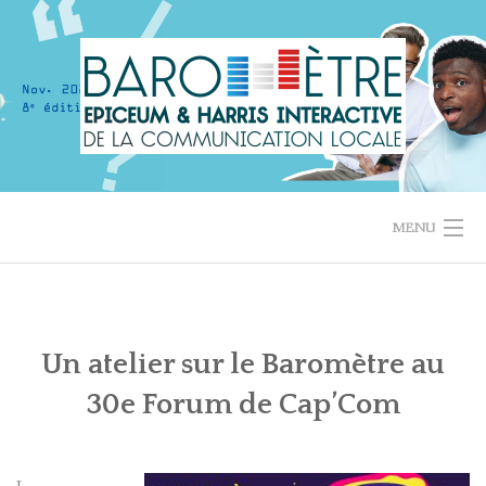
Skip
to
content
MENU
ACCUEIL
LES RÉSULTATS EN 1 MINUTE
Un atelier sur le Baromètre au
30e Forum de Cap’Com
RÉSULTATS PRÉCÉDENTS
QUI SOMMES-NOUS ?