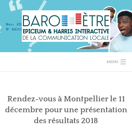
Skip
to
content
MENU
ACCUEIL
LES RÉSULTATS EN 1 MINUTE
Rendez-vous à Montpellier le 11
décembre pour une présentation
RÉSULTATS PRÉCÉDENTS
des résultats 2018
QUI SOMMES-NOUS ?