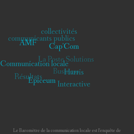
collectivités
communicants publics
AMF
Cap'Com
La Poste
Communication locale
Solutions
Harris
Résultats
Epiceum
Business
Interactive
Le Baromètre de la communication locale est l’enquête de