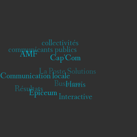
collectivités
communicants publics
AMF
Cap'Com
La Poste
Communication locale
Solutions
Harris
Résultats
Epiceum
Business
Interactive