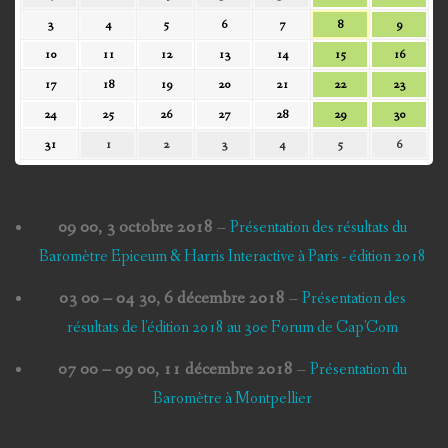
juillet
juillet
juillet
juillet
juillet
août
août
3
4
5
6
7
8
9
3
4
5
6
7
8
9
2026
2026
2026
2026
2026
2026
2026
août
août
août
août
août
août
août
10
11
12
13
14
15
16
10
11
12
13
14
15
16
2026
2026
2026
2026
2026
2026
2026
août
août
août
août
août
août
août
17
18
19
20
21
22
23
17
18
19
20
21
22
23
2026
2026
2026
2026
2026
2026
2026
août
août
août
août
août
août
août
24
25
26
27
28
29
30
24
25
26
27
28
29
30
2026
2026
2026
2026
2026
2026
2026
août
août
août
août
août
août
août
31
1
2
3
4
5
6
31
1
2
3
4
5
6
2026
2026
2026
2026
2026
2026
2026
août
septembre
septembre
septembre
septembre
septembre
septem
2026
2026
2026
2026
2026
2026
2026
09 00,
3 octobre 2018
–
Présentation des résultats du
Baromètre Epiceum & Harris Interactive à Paris - édition 2018
03 00
–
04 30
,
6 décembre 2018
–
Présentation des
résultats de l'édition 2018 au 30e Forum de Cap'Com
07 00
–
09 00
,
11 décembre 2018
–
Présentation du
Baromètre à Montpellier