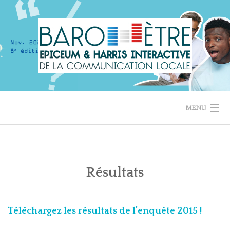
Skip
to
content
MENU
ACCUEIL
LES RÉSULTATS EN 1 MINUTE
Résultats
RÉSULTATS PRÉCÉDENTS
Téléchargez les résultats de l’enquête 2015 !
QUI SOMMES-NOUS ?